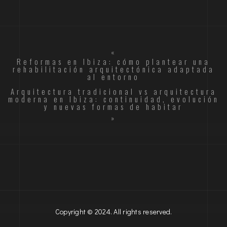
«
Reformas en Ibiza: cómo plantear una
rehabilitación arquitectónica adaptada
al entorno
Arquitectura tradicional vs arquitectura
moderna en Ibiza: continuidad, evolución
y nuevas formas de habitar
»
Copyright © 2024. All rights reserved.