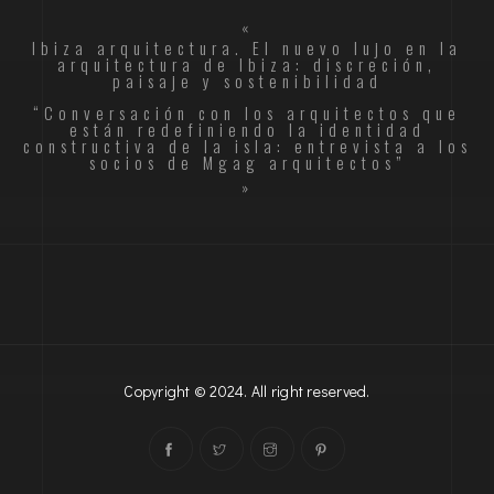
«
Ibiza arquitectura. El nuevo lujo en la
arquitectura de Ibiza: discreción,
paisaje y sostenibilidad
“Conversación con los arquitectos que
están redefiniendo la identidad
constructiva de la isla: entrevista a los
socios de Mgag arquitectos”
»
Copyright © 2024. All right reserved.