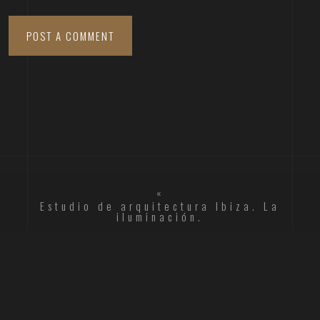
«
Estudio de arquitectura Ibiza. La
iluminación.
Arquitectos en Ibiza. Bienestar interior.
»