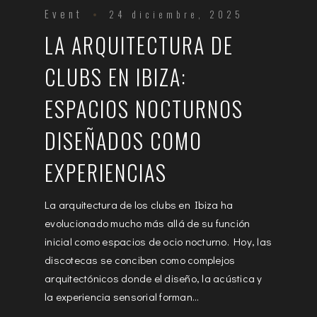
Event
24 diciembre, 2025
LA ARQUITECTURA DE
CLUBS EN IBIZA:
ESPACIOS NOCTURNOS
DISEÑADOS COMO
EXPERIENCIAS
La arquitectura de los clubs en Ibiza ha
evolucionado mucho más allá de su función
inicial como espacios de ocio nocturno. Hoy, las
discotecas se conciben como complejos
arquitectónicos donde el diseño, la acústica y
la experiencia sensorial forman...